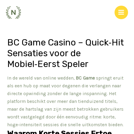
Skip
to
Main
content
Men
BC Game Casino – Quick‑Hit
Sensaties voor de
Mobiel‑Eerst Speler
In de wereld van online wedden,
BC Game
springt eruit
als een hub op maat voor degenen die verlangen naar
directe opwinding zonder de lange inspanning. Het
platform beschikt over meer dan tienduizend titels,
maar de hartslag van zijn meest betrokken gebruikers
wordt vastgelegd door één eenvoudig ritme: korte,
hoge‑intensiteit sessies die snelle uitkomsten bieden.
Waarom Korte Sessies Ertoe