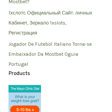
Mostbet?
1хслотс Официальный Сайт: личных
Кабинет, Зеркало 1xslots,
Регистрация
Jogador De Futebol Italiano Torna-se
Embaixador Da Mostbet Oguia
Portugal
Products