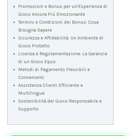
Promozioni e Bonus per un'Esperienza di
Gioco Ancora Più Emozionante
Termini e Condizioni dei Bonus: Cosa
Bisogna Sapere
Sicurezza e Affidabilità: Un Ambiente di
Gioco Protetto
Licenza e Regolamentazione: La Garanzia
di un Gioco Equo
Metodi di Pagamento Flessibili e
Convenienti
Assistenza Clienti Efficiente e
Multilingue
Sostenibilità del Gioco Responsabile e
Supporto