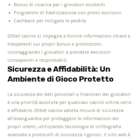
Bonus di ricarica per i giocatori esistenti
Programmi di fidelizzazione con premi esclusivi
Cashback per mitigare le perdite
20bet casino si impegna a fornire informazioni chiare e
trasparenti sui propri bonus e promozioni,
incoraggiando i giocatori a prendere decisioni
consapevoli e responsabili.
Sicurezza e Affidabilità: Un
Ambiente di Gioco Protetto
La sicurezza dei dati personali e finanziari dei giocatori
è una priorità assoluta per qualsiasi casinò online serio
e affidabile. 20bet casino adotta misure di sicurezza
all'avanguardia per proteggere le informazioni dei
propri utenti, utilizzando tecnologie di crittografia
avanzate e protocolli di sicurezza rigorosi. Il sito web è