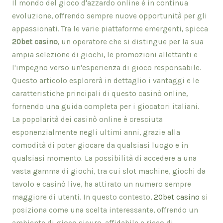
Il mondo del gioco d'azzardo online è in continua
evoluzione, offrendo sempre nuove opportunità per gli
appassionati. Tra le varie piattaforme emergenti, spicca
20bet casino
, un operatore che si distingue per la sua
ampia selezione di giochi, le promozioni allettanti e
l'impegno verso un'esperienza di gioco responsabile.
Questo articolo esplorerà in dettaglio i vantaggi e le
caratteristiche principali di questo casinò online,
fornendo una guida completa per i giocatori italiani.
La popolarità dei casinò online è cresciuta
esponenzialmente negli ultimi anni, grazie alla
comodità di poter giocare da qualsiasi luogo e in
qualsiasi momento. La possibilità di accedere a una
vasta gamma di giochi, tra cui slot machine, giochi da
tavolo e casinò live, ha attirato un numero sempre
maggiore di utenti. In questo contesto,
20bet casino
si
posiziona come una scelta interessante, offrendo un
ambiente di gioco sicuro, affidabile e ricco di