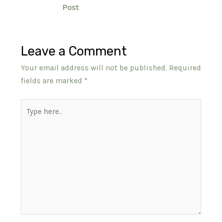
Post
Leave a Comment
Your email address will not be published.
Required
fields are marked
*
Type
here..