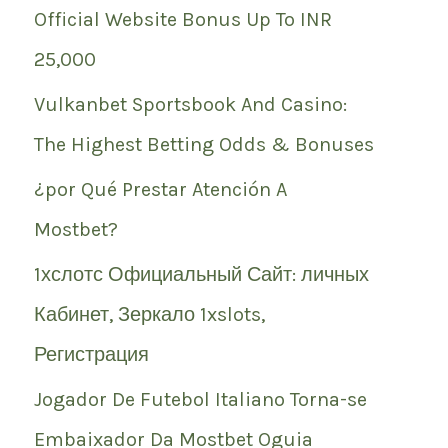
Official Website Bonus Up To INR
25,000
Vulkanbet Sportsbook And Casino:
The Highest Betting Odds & Bonuses
¿por Qué Prestar Atención A
Mostbet?
1хслотс Официальный Сайт: личных
Кабинет, Зеркало 1xslots,
Регистрация
Jogador De Futebol Italiano Torna-se
Embaixador Da Mostbet Oguia