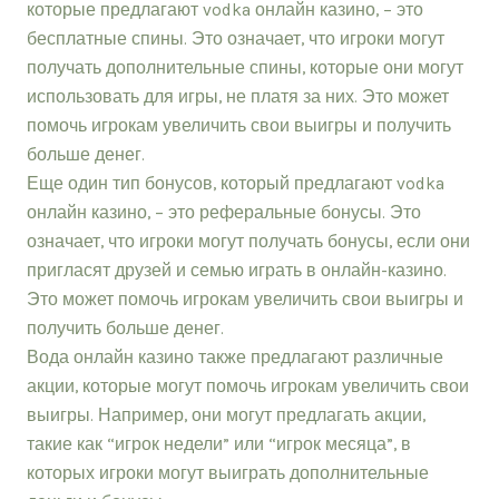
которые предлагают vodka онлайн казино, – это
бесплатные спины. Это означает, что игроки могут
получать дополнительные спины, которые они могут
использовать для игры, не платя за них. Это может
помочь игрокам увеличить свои выигры и получить
больше денег.
Еще один тип бонусов, который предлагают vodka
онлайн казино, – это реферальные бонусы. Это
означает, что игроки могут получать бонусы, если они
пригласят друзей и семью играть в онлайн-казино.
Это может помочь игрокам увеличить свои выигры и
получить больше денег.
Вода онлайн казино также предлагают различные
акции, которые могут помочь игрокам увеличить свои
выигры. Например, они могут предлагать акции,
такие как “игрок недели” или “игрок месяца”, в
которых игроки могут выиграть дополнительные