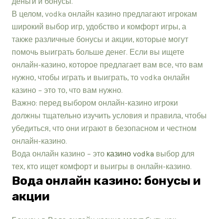
деньги и бонусы.
В целом, vodka онлайн казино предлагают игрокам
широкий выбор игр, удобство и комфорт игры, а
также различные бонусы и акции, которые могут
помочь выиграть больше денег. Если вы ищете
онлайн-казино, которое предлагает вам все, что вам
нужно, чтобы играть и выиграть, то vodka онлайн
казино – это то, что вам нужно.
Важно: перед выбором онлайн-казино игроки
должны тщательно изучить условия и правила, чтобы
убедиться, что они играют в безопасном и честном
онлайн-казино.
Вода онлайн казино – это
казино vodka
выбор для
тех, кто ищет комфорт и выигры в онлайн-казино.
Вода онлайн казино: бонусы и
акции