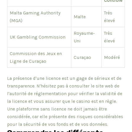
Contrôle
Malta Gaming Authority
Très
Malte
(MGA)
élevé
Royaume-
Très
UK Gambling Commission
Uni
élevé
Commission des Jeux en
Curaçao
Modéré
Ligne de Curaçao
La présence d'une licence est un gage de sérieux et de
transparence. N'hésitez pas à consulter le site web de
l'autorité de réglementation pour vérifier la validité de
la licence et vous assurer que le casino est en règle.
Une plateforme sans licence ne doit jamais être
considérée, car elle présente des risques considérables
pour la sécurité de vos fonds et de vos données.