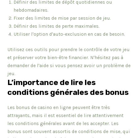
Définir des limites de dépôt quotidiennes ou
hebdomadaires.
Fixer des limites de mise par session de jeu.
Définir des limites de perte maximales.
Utiliser l'option d'auto-exclusion en cas de besoin.
Utilisez ces outils pour prendre le contrôle de votre jeu
et préserver votre bien-être financier. N'hésitez pas à
demander de l'aide si vous pensez avoir un problème de
jeu.
L’importance de lire les
conditions générales des bonus
Les bonus de casino en ligne peuvent être très
attrayants, mais il est essentiel de lire attentivement
les conditions générales avant de les accepter. Les
bonus sont souvent assortis de conditions de mise, qui