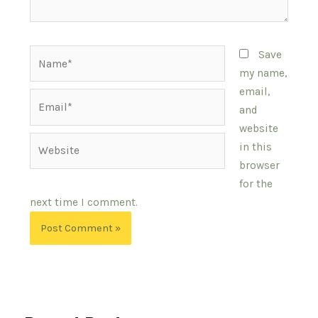
Name*
Save
my name,
email,
Email*
and
website
Website
in this
browser
for the
next time I comment.