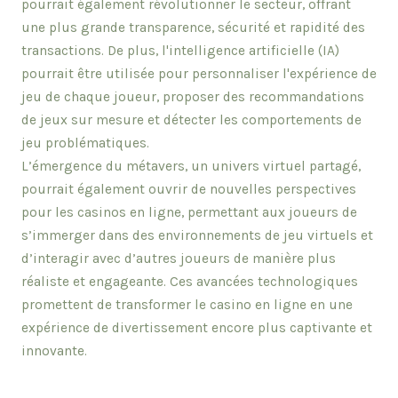
pourrait également révolutionner le secteur, offrant
une plus grande transparence, sécurité et rapidité des
transactions. De plus, l'intelligence artificielle (IA)
pourrait être utilisée pour personnaliser l'expérience de
jeu de chaque joueur, proposer des recommandations
de jeux sur mesure et détecter les comportements de
jeu problématiques.
L’émergence du métavers, un univers virtuel partagé,
pourrait également ouvrir de nouvelles perspectives
pour les casinos en ligne, permettant aux joueurs de
s’immerger dans des environnements de jeu virtuels et
d’interagir avec d’autres joueurs de manière plus
réaliste et engageante. Ces avancées technologiques
promettent de transformer le casino en ligne en une
expérience de divertissement encore plus captivante et
innovante.