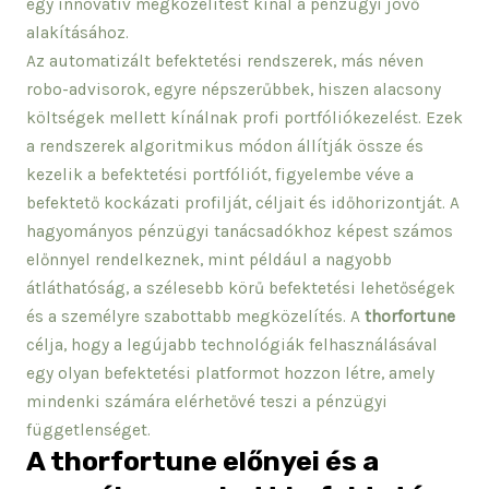
egy innovatív megközelítést kínál a pénzügyi jövő
alakításához.
Az automatizált befektetési rendszerek, más néven
robo-advisorok, egyre népszerűbbek, hiszen alacsony
költségek mellett kínálnak profi portfóliókezelést. Ezek
a rendszerek algoritmikus módon állítják össze és
kezelik a befektetési portfóliót, figyelembe véve a
befektető kockázati profilját, céljait és időhorizontját. A
hagyományos pénzügyi tanácsadókhoz képest számos
előnnyel rendelkeznek, mint például a nagyobb
átláthatóság, a szélesebb körű befektetési lehetőségek
és a személyre szabottabb megközelítés. A
thorfortune
célja, hogy a legújabb technológiák felhasználásával
egy olyan befektetési platformot hozzon létre, amely
mindenki számára elérhetővé teszi a pénzügyi
függetlenséget.
A thorfortune előnyei és a