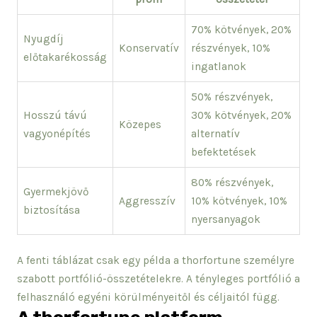
70% kötvények, 20%
Nyugdíj
Konservatív
részvények, 10%
előtakarékosság
ingatlanok
50% részvények,
Hosszú távú
30% kötvények, 20%
Közepes
vagyonépítés
alternatív
befektetések
80% részvények,
Gyermekjövő
Aggresszív
10% kötvények, 10%
biztosítása
nyersanyagok
A fenti táblázat csak egy példa a thorfortune személyre
szabott portfólió-összetételekre. A tényleges portfólió a
felhasználó egyéni körülményeitől és céljaitól függ.