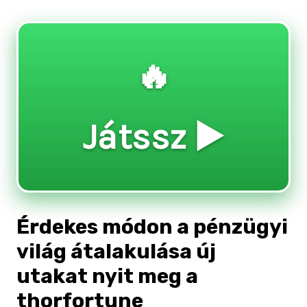
🔥
Játssz ▶️
Érdekes módon a pénzügyi
világ átalakulása új
utakat nyit meg a
thorfortune