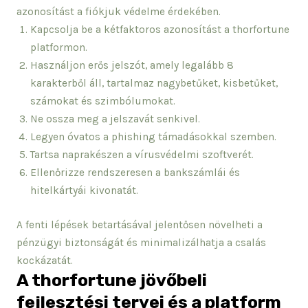
azonosítást a fiókjuk védelme érdekében.
Kapcsolja be a kétfaktoros azonosítást a thorfortune
platformon.
Használjon erős jelszót, amely legalább 8
karakterből áll, tartalmaz nagybetűket, kisbetűket,
számokat és szimbólumokat.
Ne ossza meg a jelszavát senkivel.
Legyen óvatos a phishing támadásokkal szemben.
Tartsa naprakészen a vírusvédelmi szoftverét.
Ellenőrizze rendszeresen a bankszámlái és
hitelkártyái kivonatát.
A fenti lépések betartásával jelentősen növelheti a
pénzügyi biztonságát és minimalizálhatja a csalás
kockázatát.
A thorfortune jövőbeli
fejlesztési tervei és a platform