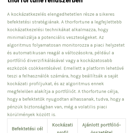
thorfortune rendszerben
A kockázatkezelés elengedhetetlen része a sikeres
befektetési stratégiának. A thorfortune a legfejlettebb
kockázatkezelési technikákat alkalmazza, hogy
minimalizálja a potenciális veszteségeket. Az
algoritmus folyamatosan monitorozza a piaci helyzetet
és automatikusan reagál a változásokra, például a
portfólió diverzifikálásával vagy a kockázatosabb
eszközök csökkentésével. Emellett a platform lehetővé
teszi a felhasználók számára, hogy beállítsák a saját
kockázati profiljukat, és az algoritmus ennek
megfelelően alakítja a portfóliót. A thorfortune célja,
hogy a befektetők nyugodtan alhassanak, tudva, hogy a
pénzük biztonságban van, még a volatilis piaci
körülmények között is.
Kockázati
Ajánlott portfólió-
Befektetési cél
profil
összetétel