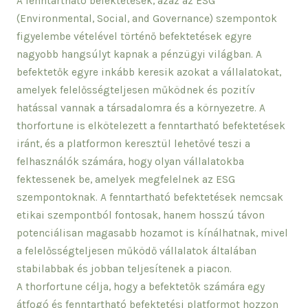
A fenntartható befektetések, azaz az ESG
(Environmental, Social, and Governance) szempontok
figyelembe vételével történő befektetések egyre
nagyobb hangsúlyt kapnak a pénzügyi világban. A
befektetők egyre inkább keresik azokat a vállalatokat,
amelyek felelősségteljesen működnek és pozitív
hatással vannak a társadalomra és a környezetre. A
thorfortune is elkötelezett a fenntartható befektetések
iránt, és a platformon keresztül lehetővé teszi a
felhasználók számára, hogy olyan vállalatokba
fektessenek be, amelyek megfelelnek az ESG
szempontoknak. A fenntartható befektetések nemcsak
etikai szempontból fontosak, hanem hosszú távon
potenciálisan magasabb hozamot is kínálhatnak, mivel
a felelősségteljesen működő vállalatok általában
stabilabbak és jobban teljesítenek a piacon.
A thorfortune célja, hogy a befektetők számára egy
átfogó és fenntartható befektetési platformot hozzon