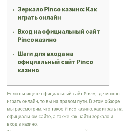
Зеркало Pinco казино: Как
играть онлайн
Вход на официальный сайт
Pinco казино
Шаги для входа на
официальный сайт Pinco
казино
Если вы ищете официальный сайт Pinco, где можно
играть онлайн, то вы на правом пути. В этом обзоре
мы рассмотрим, что такое Pinco казино, как играть на
официальном сайте, а также как найти зеркало и
вход в казино.