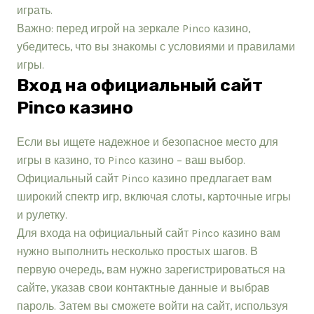
играть.
Важно: перед игрой на зеркале Pinco казино,
убедитесь, что вы знакомы с условиями и правилами
игры.
Вход на официальный сайт
Pinco казино
Если вы ищете надежное и безопасное место для
игры в казино, то Pinco казино – ваш выбор.
Официальный сайт Pinco казино предлагает вам
широкий спектр игр, включая слоты, карточные игры
и рулетку.
Для входа на официальный сайт Pinco казино вам
нужно выполнить несколько простых шагов. В
первую очередь, вам нужно зарегистрироваться на
сайте, указав свои контактные данные и выбрав
пароль. Затем вы сможете войти на сайт, используя