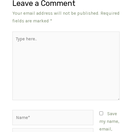
Leave a Comment
Your email address will not be published.
Required
fields are marked
*
Type
here..
Name*
Save
my name,
email,
Email*