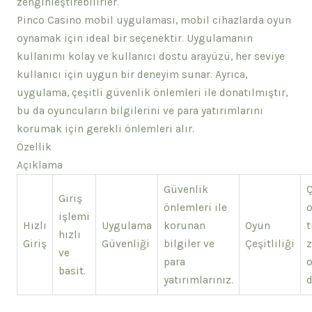
zenginleştirebilirler.
Pinco Casino mobil uygulaması, mobil cihazlarda oyun
oynamak için ideal bir seçenektir. Uygulamanın
kullanımı kolay ve kullanıcı dostu arayüzü, her seviye
kullanıcı için uygun bir deneyim sunar. Ayrıca,
uygulama, çeşitli güvenlik önlemleri ile donatılmıştır,
bu da oyuncuların bilgilerini ve para yatırımlarını
korumak için gerekli önlemleri alır.
Özellik
Açıklama
Güvenlik
Ç
Giriş
önlemleri ile
işlemi
Hızlı
Uygulama
korunan
Oyun
t
hızlı
Giriş
Güvenliği
bilgiler ve
Çeşitliliği
ve
para
basit.
yatırımlarınız.
d