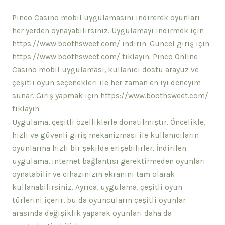
Pinco Casino mobil uygulamasını indirerek oyunları
her yerden oynayabilirsiniz. Uygulamayı indirmek için
https://www.boothsweet.com/ indirin. Güncel giriş için
https://www.boothsweet.com/ tıklayın. Pinco Online
Casino mobil uygulaması, kullanıcı dostu arayüz ve
çeşitli oyun seçenekleri ile her zaman en iyi deneyim
sunar. Giriş yapmak için https://www.boothsweet.com/
tıklayın.
Uygulama, çeşitli özelliklerle donatılmıştır. Öncelikle,
hızlı ve güvenli giriş mekanizması ile kullanıcıların
oyunlarına hızlı bir şekilde erişebilirler. İndirilen
uygulama, internet bağlantısı gerektirmeden oyunları
oynatabilir ve cihazınızın ekranını tam olarak
kullanabilirsiniz. Ayrıca, uygulama, çeşitli oyun
türlerini içerir, bu da oyuncuların çeşitli oyunlar
arasında değişiklik yaparak oyunları daha da