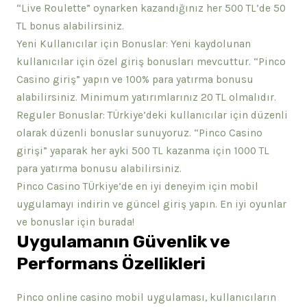
“Live Roulette” oynarken kazandığınız her 500 TL’de 50
TL bonus alabilirsiniz.
Yeni Kullanıcılar için Bonuslar: Yeni kaydolunan
kullanıcılar için özel giriş bonusları mevcuttur. “Pinco
Casino giriş” yapın ve 100% para yatırma bonusu
alabilirsiniz. Minimum yatırımlarınız 20 TL olmalıdır.
Reguler Bonuslar: TÜrkiye’deki kullanıcılar için düzenli
olarak düzenli bonuslar sunuyoruz. “Pinco Casino
girişi” yaparak her ayki 500 TL kazanma için 1000 TL
para yatırma bonusu alabilirsiniz.
Pinco Casino TÜrkiye’de en iyi deneyim için mobil
uygulamayı indirin ve güncel giriş yapın. En iyi oyunlar
ve bonuslar için burada!
Uygulamanın Güvenlik ve
Performans Özellikleri
Pinco online casino mobil uygulaması, kullanıcıların