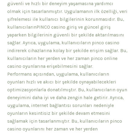
güvenli ve hızlı bir deneyim yaşamasına yardımcı
olmak için tasarlanmıştır. Uygulamanın ilk özelliği, veri
şifrelemesi ile kullanıcı bilgilerinin korunmasıdır. Bu,
kullanıcılarınPINCO casino giriş ve güncel giriş
yaparken bilgilerinin güvenli bir şekilde aktarılmasını
sağlar. Ayrıca, uygulama, kullanıcıların pinco casino
indirerek cihazlarına kolay bir şekilde erişim sağlar. Bu,
kullanıcıların her yerden ve her zaman pinco online
casino oyunlarına erişebilmesini sağlar.
Performans açısından, uygulama, kullanıcıların
oyunları hızlı ve akıcı bir şekilde oynayabilecekleri
optimizasyonlarla donatılmıştır. Bu, kullanıcıların oyun
deneyimini daha iyi ve daha zengin hale getirir. Ayrıca,
uygulama, internet bağlantısı sorunları nedeniyle
oyunların kesintisiz bir şekilde devam etmesini
sağlamak için tasarlanmıştır. Bu, kullanıcıların pinco
casino oyunlarını her zaman ve her yerden