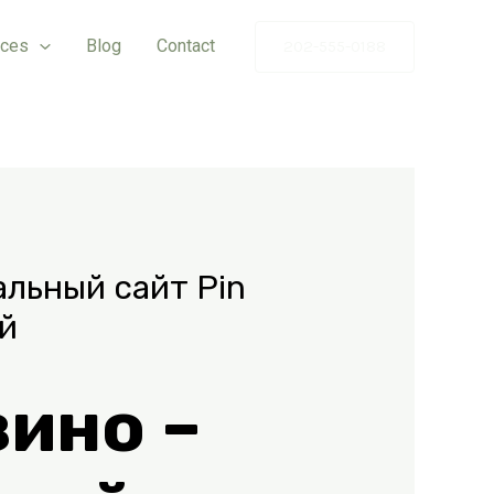
rces
Blog
Contact
202-555-0188
альный сайт Pin
ай
зино –