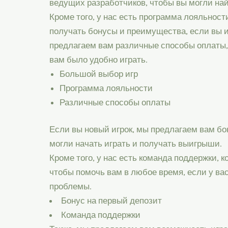
ведущих разработчиков, чтобы вы могли найт
Кроме того, у нас есть программа лояльност
получать бонусы и преимущества, если вы и
предлагаем вам различные способы оплаты,
вам было удобно играть.
Большой выбор игр
Программа лояльности
Различные способы оплаты
Если вы новый игрок, мы предлагаем вам бо
могли начать играть и получать выигрыши.
Кроме того, у нас есть команда поддержки, к
чтобы помочь вам в любое время, если у ва
проблемы.
Бонус на первый депозит
Команда поддержки