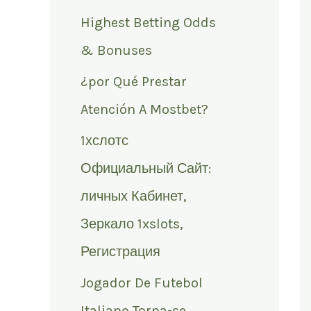
Highest Betting Odds
& Bonuses
¿por Qué Prestar
Atención A Mostbet?
1хслотс
Официальный Сайт:
личных Кабинет,
Зеркало 1xslots,
Регистрация
Jogador De Futebol
Italiano Torna-se