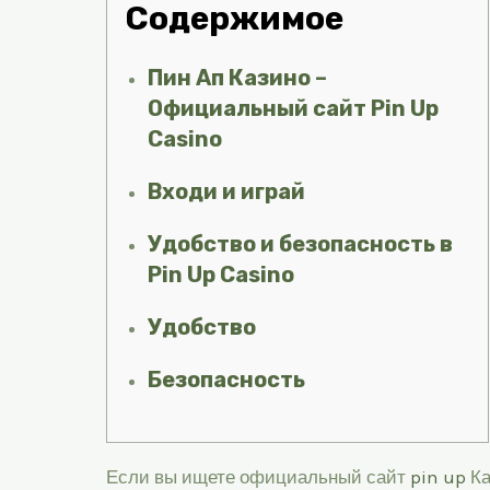
Содержимое
Пин Ап Казино –
Официальный сайт Pin Up
Casino
Входи и играй
Удобство и безопасность в
Pin Up Casino
Удобство
Безопасность
Если вы ищете официальный сайт
pin up
Ка