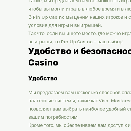
Также, мы предлагаем вам возможность игра
чтобы вы могли играть в любое время и в л
В Pin Up Casino мы ценим наших игроков и
условия для игры и выигрышей.
Так что, если вы ищете место, где можно игр
выигрыши, то Pin Up Casino – ваш выбор!
Удобство и безопаснос
Casino
Удобство
Мы предлагаем вам несколько способов опл
платежные системы, такие как Visa, Mastercard
позволяет вам выбрать наиболее удобный с
вашим потребностям.
Кроме того, мы обеспечиваем вам доступ к 