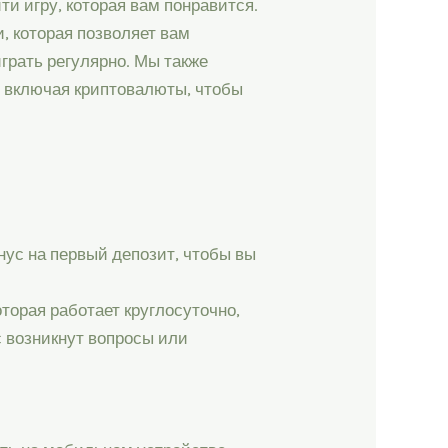
и игру, которая вам понравится.
и, которая позволяет вам
грать регулярно. Мы также
 включая криптовалюты, чтобы
нус на первый депозит, чтобы вы
оторая работает круглосуточно,
с возникнут вопросы или