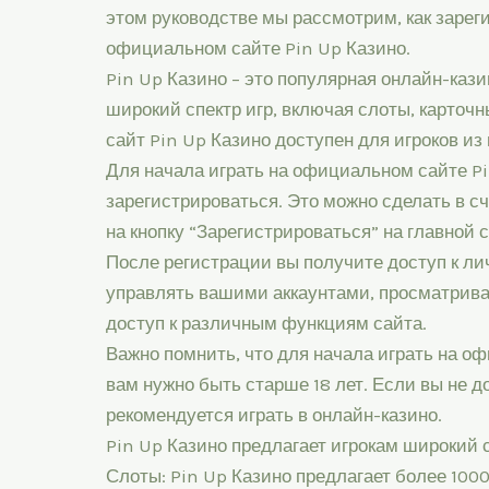
этом руководстве мы рассмотрим, как зареги
официальном сайте Pin Up Казино.
Pin Up Казино – это популярная онлайн-кази
широкий спектр игр, включая слоты, карточ
сайт Pin Up Казино доступен для игроков из
Для начала играть на официальном сайте P
зарегистрироваться. Это можно сделать в с
на кнопку “Зарегистрироваться” на главной 
После регистрации вы получите доступ к ли
управлять вашими аккаунтами, просматрива
доступ к различным функциям сайта.
Важно помнить, что для начала играть на о
вам нужно быть старше 18 лет. Если вы не до
рекомендуется играть в онлайн-казино.
Pin Up Казино предлагает игрокам широкий с
Слоты: Pin Up Казино предлагает более 100