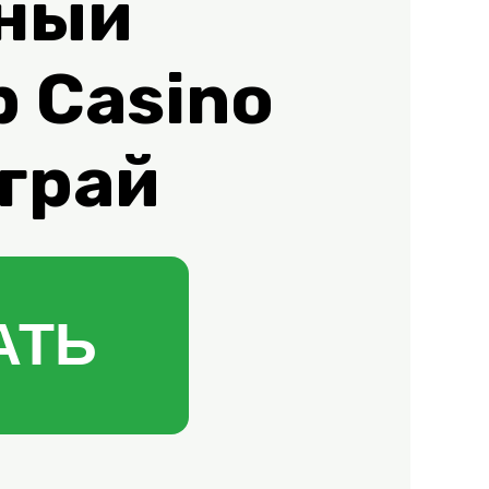
ный
p Casino
играй
РАТЬ