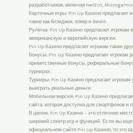
разработчиков, включая NetEnt, Microgamin
Карточные игры: Pin Up Казино предлагает и
такие как блэкджек, покер и бинго.
Рулетка: Pin Up Казино предлагает игрокам и
американскую и европейскую версии.
Pin Up Казино предлагает игрокам также дру
Бонусы: Pin Up Казино предлагает игрокам 
приветственные бонусы, реферальные бонус
турнирах.
Турниры: Pin Up Казино предлагает игрокам 
выиграть реальные деньги.
Мобильная версия: Pin Up Казино предлага
сайта, которая доступна для смартфонов и 
В целом, Pin Up Казино – это отличное мест
широкий спектр игр и функций. Если вы еще
официальном сайте Pin Up Казино, то это вр