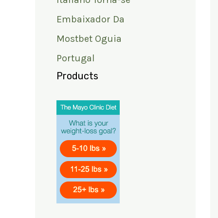
Embaixador Da
Mostbet Oguia
Portugal
Products