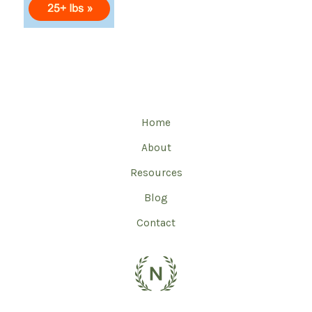
Home
About
Resources
Blog
Contact