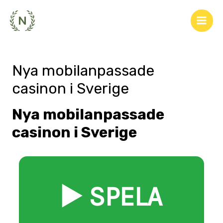
Skip
to
Main
content
Men
Nya mobilanpassade
casinon i Sverige
Nya mobilanpassade
casinon i Sverige
▶️ SPELA