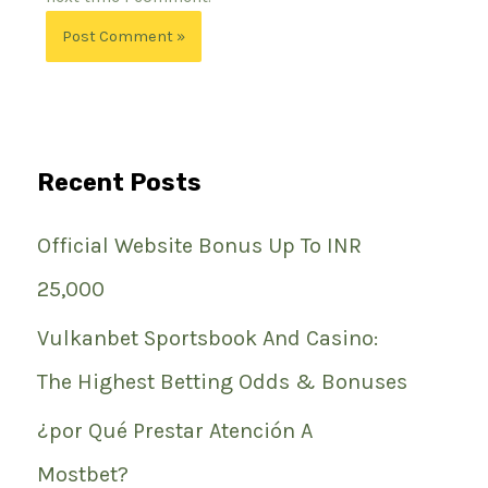
Recent Posts
Official Website Bonus Up To INR
25,000
Vulkanbet Sportsbook And Casino:
The Highest Betting Odds & Bonuses
¿por Qué Prestar Atención A
Mostbet?