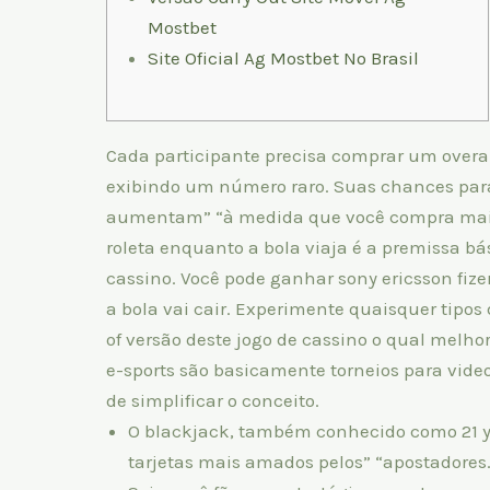
Mostbet
Site Oficial Ag Mostbet No Brasil
Cada participante precisa comprar um overal
exibindo um número raro. Suas chances par
aumentam” “à medida que você compra mais 
roleta enquanto a bola viaja é a premissa bás
cassino. Você pode ganhar sony ericsson fiz
a bola vai cair. Experimente quaisquer tipos 
of versão deste jogo de cassino o qual melho
e-sports são basicamente torneios para video
de simplificar o conceito.
O blackjack, também conhecido como 21 ye
tarjetas mais amados pelos” “apostadores