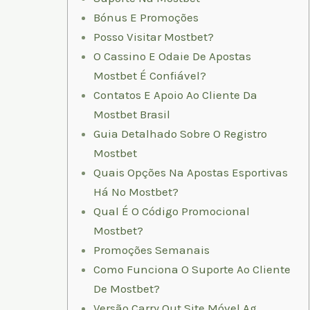
Bónus E Promoções
Posso Visitar Mostbet?
O Cassino E Odaie De Apostas
Mostbet É Confiável?
Contatos E Apoio Ao Cliente Da
Mostbet Brasil
Guia Detalhado Sobre O Registro
Mostbet
Quais Opções Na Apostas Esportivas
Há No Mostbet?
Qual É O Código Promocional
Mostbet?
Promoções Semanais
Como Funciona O Suporte Ao Cliente
De Mostbet?
Versão Carry Out Site Móvel Ag