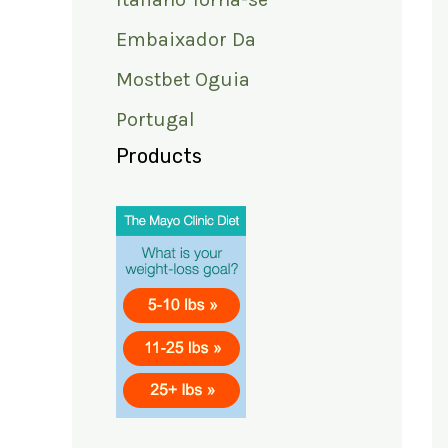
Embaixador Da
Mostbet Oguia
Portugal
Products