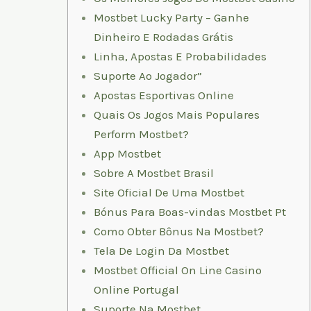
Mostbet Lucky Party – Ganhe
Dinheiro E Rodadas Grátis
Linha, Apostas E Probabilidades
Suporte Ao Jogador”
Apostas Esportivas Online
Quais Os Jogos Mais Populares
Perform Mostbet?
App Mostbet
Sobre A Mostbet Brasil
Site Oficial De Uma Mostbet
Bónus Para Boas-vindas Mostbet Pt
Como Obter Bônus Na Mostbet?
Tela De Login Da Mostbet
Mostbet Official On Line Casino
Online Portugal
Suporte Na Mostbet