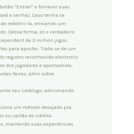
botão “Entrar” e fornecer suas
sed e senha). Caso tenha se
 de redefini-la, enviando um
do. Dessa forma, só o verdadeiro
cependant de 3 million jogos,
tes para apostar. Trata-se de um
do registro reconhecido electronic
os dos jogadores e apostadores.
xtas-feiras, além sobre
ente seu catálogo, adicionando
lecione um método desejado pra
o ou cartão de crédito.
sos, mantendo suas experiências