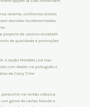
contrará opções la cual combinam
ama recente, confrontos diretos
xiliam decisões fundamentadas.
vas.
a proyecto de cassino elizabeth
mento de qualidade e promoções
et. A seção MostBet Live traz
elas com dealer na português e
alas de Crazy Time
, parecchio na versão clássica
é um game de cartas blando e