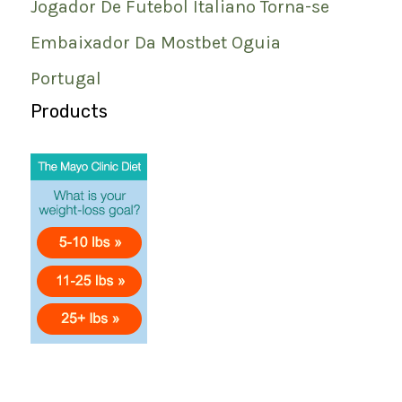
Jogador De Futebol Italiano Torna-se
Embaixador Da Mostbet Oguia
Portugal
Products