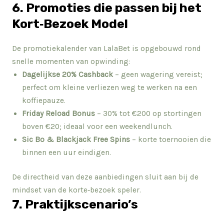
6. Promoties die passen bij het
Kort‑Bezoek Model
De promotiekalender van LalaBet is opgebouwd rond
snelle momenten van opwinding:
Dagelijkse 20% Cashback
– geen wagering vereist;
perfect om kleine verliezen weg te werken na een
koffiepauze.
Friday Reload Bonus
– 30% tot €200 op stortingen
boven €20; ideaal voor een weekendlunch.
Sic Bo & Blackjack Free Spins
– korte toernooien die
binnen een uur eindigen.
De directheid van deze aanbiedingen sluit aan bij de
mindset van de korte‑bezoek speler.
7. Praktijkscenario’s