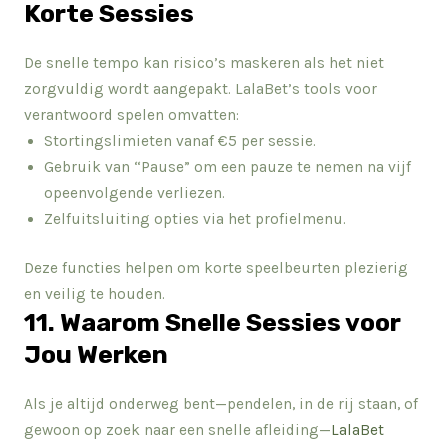
Korte Sessies
De snelle tempo kan risico’s maskeren als het niet
zorgvuldig wordt aangepakt. LalaBet’s tools voor
verantwoord spelen omvatten:
Stortingslimieten vanaf €5 per sessie.
Gebruik van “Pause” om een pauze te nemen na vijf
opeenvolgende verliezen.
Zelfuitsluiting opties via het profielmenu.
Deze functies helpen om korte speelbeurten plezierig
en veilig te houden.
11. Waarom Snelle Sessies voor
Jou Werken
Als je altijd onderweg bent—pendelen, in de rij staan, of
gewoon op zoek naar een snelle afleiding—
LalaBet