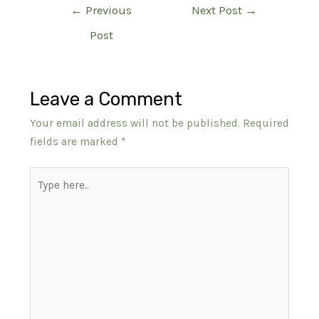
Post
←
Previous
Next Post
→
navigation
Post
Leave a Comment
Your email address will not be published.
Required
fields are marked
*
Type
here..