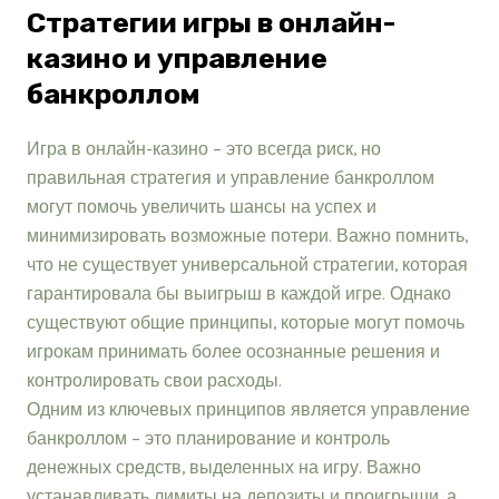
Стратегии игры в онлайн-
казино и управление
банкроллом
Игра в онлайн-казино – это всегда риск, но
правильная стратегия и управление банкроллом
могут помочь увеличить шансы на успех и
минимизировать возможные потери. Важно помнить,
что не существует универсальной стратегии, которая
гарантировала бы выигрыш в каждой игре. Однако
существуют общие принципы, которые могут помочь
игрокам принимать более осознанные решения и
контролировать свои расходы.
Одним из ключевых принципов является управление
банкроллом – это планирование и контроль
денежных средств, выделенных на игру. Важно
устанавливать лимиты на депозиты и проигрыши, а