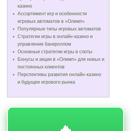
казино
Ассортимент игр и особенности
игровых автоматов в «Олимп»
Популярные типы игровых автоматов
Стратегии игры в онлайн-казино и
управление банкроллом
Основные стратегии игры в слоты
Бонусы и акции в «Олимп» для новых и
постоянных клиентов
Перспективы развития онлайн-казино
и будущее игрового рынка
🔥