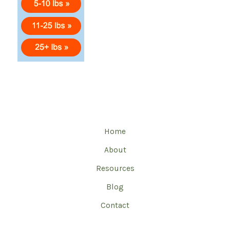
Home
About
Resources
Blog
Contact