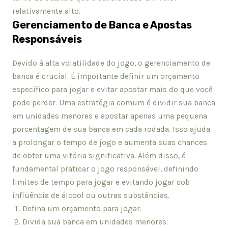
relativamente alto.
Gerenciamento de Banca e Apostas
Responsáveis
Devido à alta volatilidade do jogo, o gerenciamento de
banca é crucial. É importante definir um orçamento
específico para jogar e evitar apostar mais do que você
pode perder. Uma estratégia comum é dividir sua banca
em unidades menores e apostar apenas uma pequena
porcentagem de sua banca em cada rodada. Isso ajuda
a prolongar o tempo de jogo e aumenta suas chances
de obter uma vitória significativa. Além disso, é
fundamental praticar o jogo responsável, definindo
limites de tempo para jogar e evitando jogar sob
influência de álcool ou outras substâncias.
Defina um orçamento para jogar.
Divida sua banca em unidades menores.