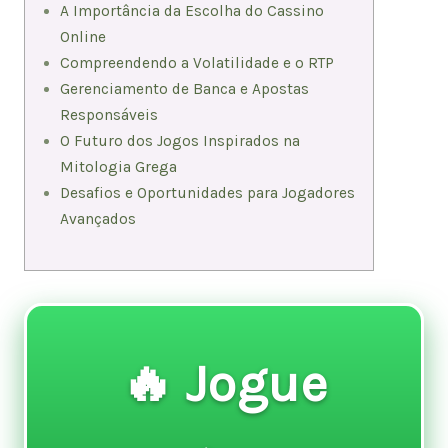
A Importância da Escolha do Cassino
Online
Compreendendo a Volatilidade e o RTP
Gerenciamento de Banca e Apostas
Responsáveis
O Futuro dos Jogos Inspirados na
Mitologia Grega
Desafios e Oportunidades para Jogadores
Avançados
🔥 Jogue