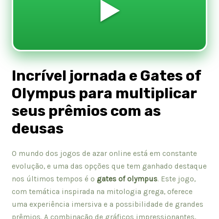
▶️
Incrível jornada e Gates of
Olympus para multiplicar
seus prêmios com as
deusas
O mundo dos jogos de azar online está em constante
evolução, e uma das opções que tem ganhado destaque
nos últimos tempos é o
gates of olympus
. Este jogo,
com temática inspirada na mitologia grega, oferece
uma experiência imersiva e a possibilidade de grandes
prêmios. A combinação de gráficos impressionantes,