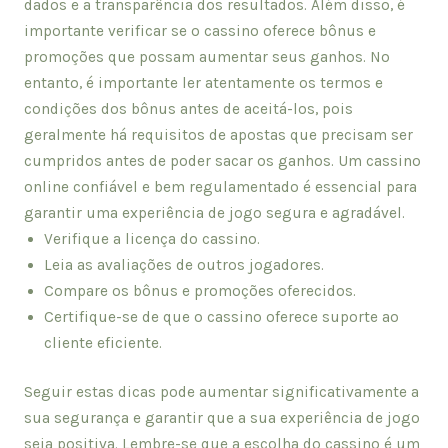
dados e a transparência dos resultados. Além disso, é
importante verificar se o cassino oferece bônus e
promoções que possam aumentar seus ganhos. No
entanto, é importante ler atentamente os termos e
condições dos bônus antes de aceitá-los, pois
geralmente há requisitos de apostas que precisam ser
cumpridos antes de poder sacar os ganhos. Um cassino
online confiável e bem regulamentado é essencial para
garantir uma experiência de jogo segura e agradável.
Verifique a licença do cassino.
Leia as avaliações de outros jogadores.
Compare os bônus e promoções oferecidos.
Certifique-se de que o cassino oferece suporte ao
cliente eficiente.
Seguir estas dicas pode aumentar significativamente a
sua segurança e garantir que a sua experiência de jogo
seja positiva. Lembre-se que a escolha do cassino é um