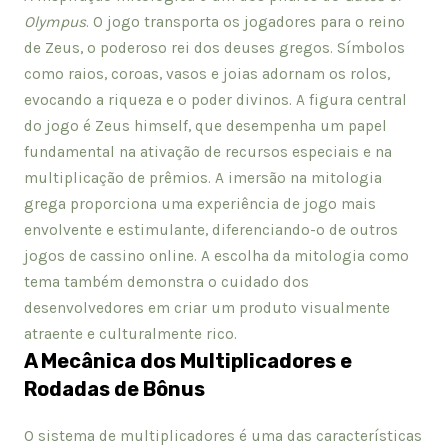
Olympus
. O jogo transporta os jogadores para o reino
de Zeus, o poderoso rei dos deuses gregos. Símbolos
como raios, coroas, vasos e joias adornam os rolos,
evocando a riqueza e o poder divinos. A figura central
do jogo é Zeus himself, que desempenha um papel
fundamental na ativação de recursos especiais e na
multiplicação de prêmios. A imersão na mitologia
grega proporciona uma experiência de jogo mais
envolvente e estimulante, diferenciando-o de outros
jogos de cassino online. A escolha da mitologia como
tema também demonstra o cuidado dos
desenvolvedores em criar um produto visualmente
atraente e culturalmente rico.
A Mecânica dos Multiplicadores e
Rodadas de Bônus
O sistema de multiplicadores é uma das características