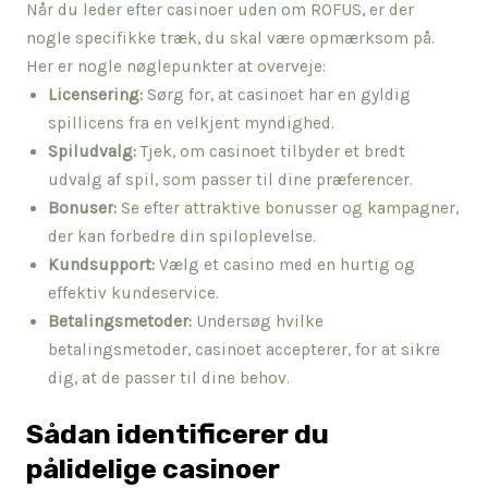
Når du leder efter casinoer uden om ROFUS, er der
nogle specifikke træk, du skal være opmærksom på.
Her er nogle nøglepunkter at overveje:
Licensering:
Sørg for, at casinoet har en gyldig
spillicens fra en velkjent myndighed.
Spiludvalg:
Tjek, om casinoet tilbyder et bredt
udvalg af spil, som passer til dine præferencer.
Bonuser:
Se efter attraktive bonusser og kampagner,
der kan forbedre din spiloplevelse.
Kundsupport:
Vælg et casino med en hurtig og
effektiv kundeservice.
Betalingsmetoder:
Undersøg hvilke
betalingsmetoder, casinoet accepterer, for at sikre
dig, at de passer til dine behov.
Sådan identificerer du
pålidelige casinoer