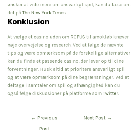
ønsker at vide mere om ansvarligt spil, kan du læse om
det på
The New York Times
.
Konklusion
At vælge et casino uden om ROFUS til amokløb kræver
nøje overvejelse og research. Ved at følge de nævnte
tips og være opmærksom på de forskellige alternativer
kan du finde et passende casino, der lever op til dine
forventninger. Husk altid at prioritere ansvarligt spil
og at være opmærksom på dine begrænsninger. Ved at
deltage i samtaler om spil og afhængighed kan du
også følge diskussioner på platforme som
Twitter
.
Post
←
Previous
Next Post
→
navigation
Post