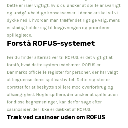
Dette er især vigtigt, hvis du ønsker at spille ansvarligt
og undgå uheldige konsekvenser. I denne artikel vil vi
dykke ned i, hvordan man træffer det rigtige valg, mens
vi stadig holder sig til lovgivningen og prioriterer
spilleglæde.
Forstå ROFUS-systemet
Før du finder alternativer til ROFUS, er det vigtigt at
forstå, hvad dette system indebærer. ROFUS er
Danmarks officielle register for personer, der har valgt
at begrænse deres spilleaktivitet. Dette register er
oprettet for at beskytte spillere mod overforbrug og
afhængighed. Nogle spillere, der ønsker at spille uden
for disse begrænsninger, kan derfor søge efter
casinosider, der ikke er dækket af ROFUS.
Træk ved casinoer uden om ROFUS