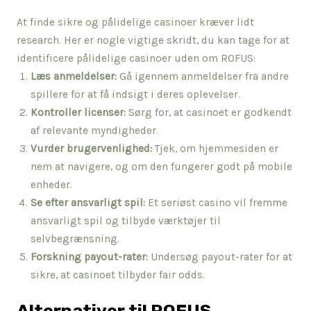
At finde sikre og pålidelige casinoer kræver lidt
research. Her er nogle vigtige skridt, du kan tage for at
identificere pålidelige casinoer uden om ROFUS:
Læs anmeldelser:
Gå igennem anmeldelser fra andre
spillere for at få indsigt i deres oplevelser.
Kontroller licenser:
Sørg for, at casinoet er godkendt
af relevante myndigheder.
Vurder brugervenlighed:
Tjek, om hjemmesiden er
nem at navigere, og om den fungerer godt på mobile
enheder.
Se efter ansvarligt spil:
Et seriøst casino vil fremme
ansvarligt spil og tilbyde værktøjer til
selvbegrænsning.
Forskning payout-rater:
Undersøg payout-rater for at
sikre, at casinoet tilbyder fair odds.
Alternativer til ROFUS