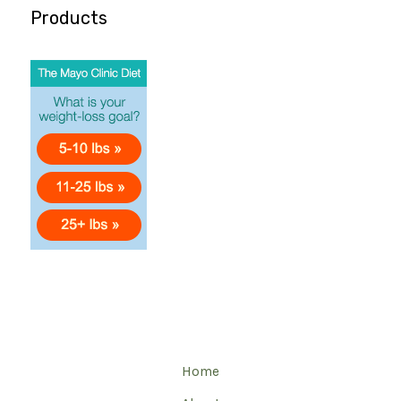
Products
Home