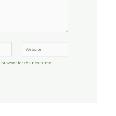
Website
browser for the next time I