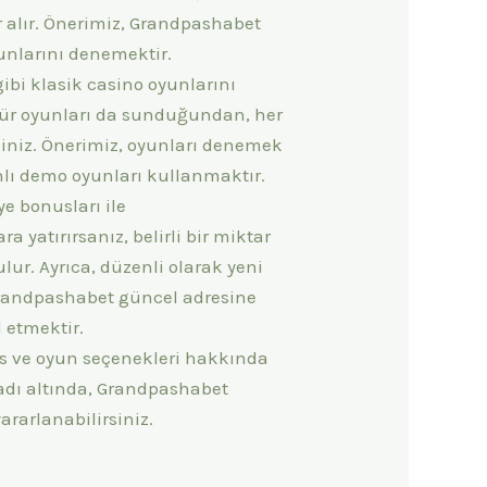
er alır. Önerimiz, Grandpashabet
unlarını denemektir.
gibi klasik casino oyunlarını
tür oyunları da sunduğundan, her
rsiniz. Önerimiz, oyunları denemek
nlı demo oyunları kullanmaktır.
 bonusları ile
ra yatırırsanız, belirli bir miktar
r. Ayrıca, düzenli olarak yeni
randpashabet güncel adresine
 etmektir.
us ve oyun seçenekleri hakkında
 adı altında, Grandpashabet
ararlanabilirsiniz.