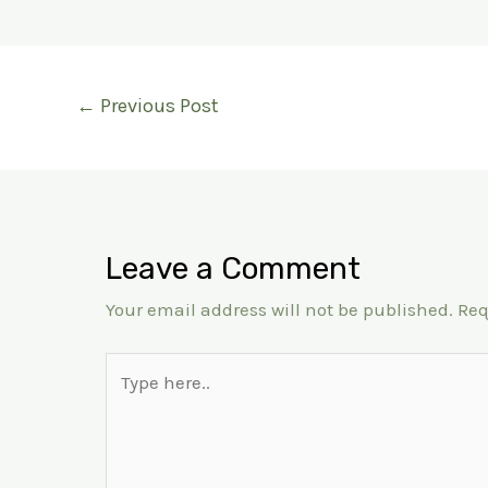
Post
←
Previous Post
navigation
Leave a Comment
Your email address will not be published.
Req
Type
here..