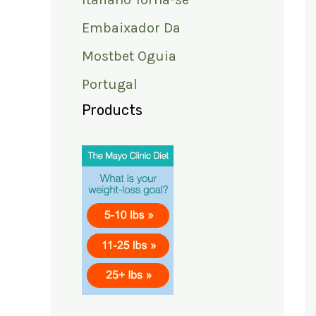
Embaixador Da
Mostbet Oguia
Portugal
Products