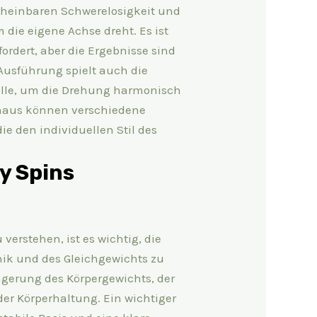
scheinbaren Schwerelosigkeit und
 die eigene Achse dreht. Es ist
ordert, aber die Ergebnisse sind
Ausführung spielt auch die
Rolle, um die Drehung harmonisch
hinaus können verschiedene
e den individuellen Stil des
y Spins
verstehen, ist es wichtig, die
ik und des Gleichgewichts zu
lagerung des Körpergewichts, der
er Körperhaltung. Ein wichtiger