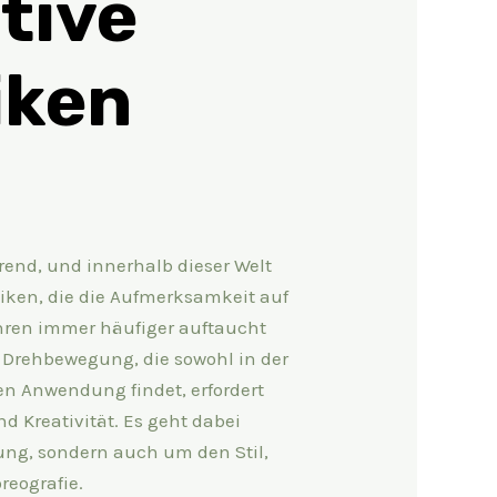
tive
iken
ierend, und innerhalb dieser Welt
iken, die die Aufmerksamkeit auf
Jahren immer häufiger auftaucht
e Drehbewegung, die sowohl in der
en Anwendung findet, erfordert
 Kreativität. Es geht dabei
ung, sondern auch um den Stil,
reografie.