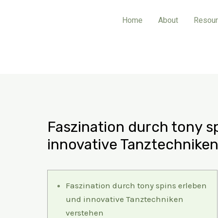
Home
About
Resou
Faszination durch tony s
innovative Tanztechnike
Faszination durch tony spins erleben
und innovative Tanztechniken
verstehen