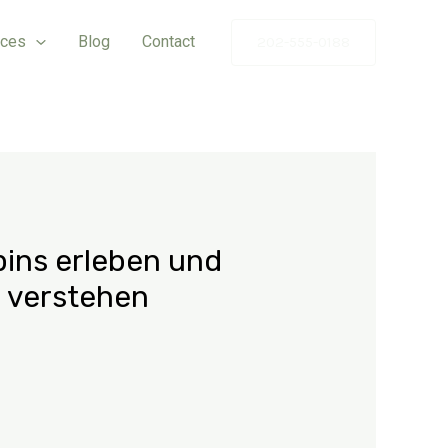
rces
Blog
Contact
202-555-0188
pins erleben und
n verstehen