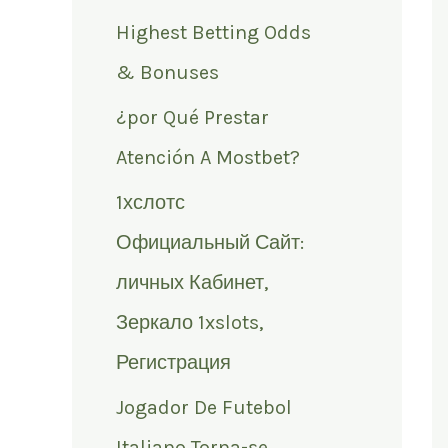
Highest Betting Odds
& Bonuses
¿por Qué Prestar
Atención A Mostbet?
1хслотс
Официальный Сайт:
личных Кабинет,
Зеркало 1xslots,
Регистрация
Jogador De Futebol
Italiano Torna-se