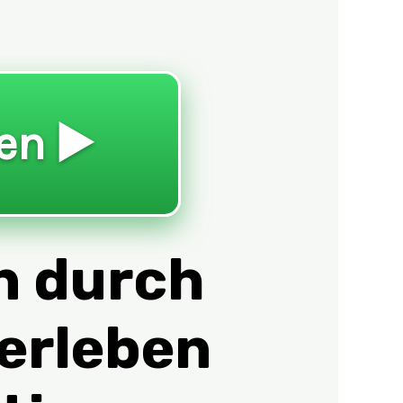
en ▶️
n durch
 erleben