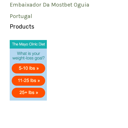
Embaixador Da Mostbet Oguia
Portugal
Products