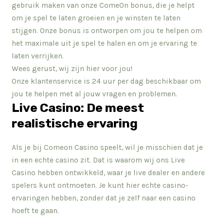
gebruik maken van onze ComeOn bonus, die je helpt
om je spel te laten groeien en je winsten te laten
stijgen. Onze bonus is ontworpen om jou te helpen om
het maximale uit je spel te halen en om je ervaring te
laten verrijken.
Wees gerust, wij zijn hier voor jou!
Onze klantenservice is 24 uur per dag beschikbaar om
jou te helpen met al jouw vragen en problemen.
Live Casino: De meest
realistische ervaring
Als je bij Comeon Casino speelt, wil je misschien dat je
in een echte casino zit. Dat is waarom wij ons Live
Casino hebben ontwikkeld, waar je live dealer en andere
spelers kunt ontmoeten. Je kunt hier echte casino-
ervaringen hebben, zonder dat je zelf naar een casino
hoeft te gaan.