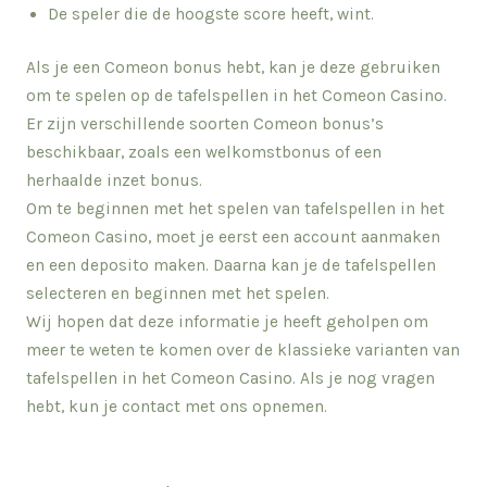
De speler die de hoogste score heeft, wint.
Als je een Comeon bonus hebt, kan je deze gebruiken
om te spelen op de tafelspellen in het Comeon Casino.
Er zijn verschillende soorten Comeon bonus’s
beschikbaar, zoals een welkomstbonus of een
herhaalde inzet bonus.
Om te beginnen met het spelen van tafelspellen in het
Comeon Casino, moet je eerst een account aanmaken
en een deposito maken. Daarna kan je de tafelspellen
selecteren en beginnen met het spelen.
Wij hopen dat deze informatie je heeft geholpen om
meer te weten te komen over de klassieke varianten van
tafelspellen in het Comeon Casino. Als je nog vragen
hebt, kun je contact met ons opnemen.
Post