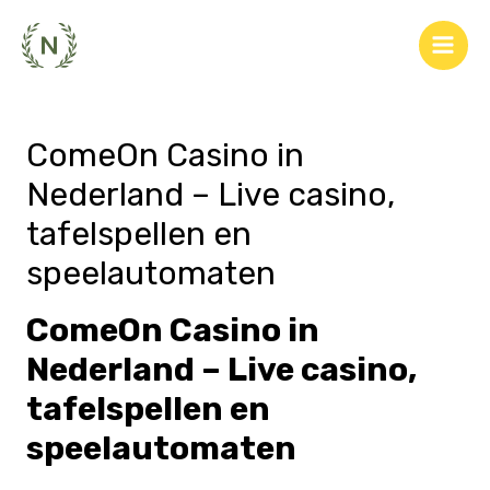
Skip
to
Main
content
Men
ComeOn Casino in
Nederland – Live casino,
tafelspellen en
speelautomaten
ComeOn Casino in
Nederland – Live casino,
tafelspellen en
speelautomaten