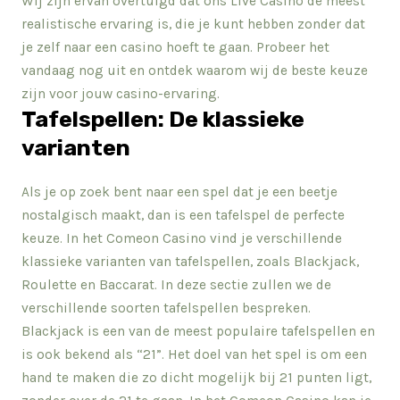
Wij zijn ervan overtuigd dat ons Live Casino de meest
realistische ervaring is, die je kunt hebben zonder dat
je zelf naar een casino hoeft te gaan. Probeer het
vandaag nog uit en ontdek waarom wij de beste keuze
zijn voor jouw casino-ervaring.
Tafelspellen: De klassieke
varianten
Als je op zoek bent naar een spel dat je een beetje
nostalgisch maakt, dan is een tafelspel de perfecte
keuze. In het Comeon Casino vind je verschillende
klassieke varianten van tafelspellen, zoals Blackjack,
Roulette en Baccarat. In deze sectie zullen we de
verschillende soorten tafelspellen bespreken.
Blackjack is een van de meest populaire tafelspellen en
is ook bekend als “21”. Het doel van het spel is om een
hand te maken die zo dicht mogelijk bij 21 punten ligt,