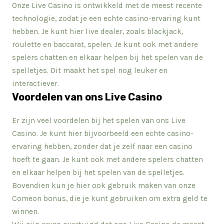
Onze Live Casino is ontwikkeld met de meest recente
technologie, zodat je een echte casino-ervaring kunt
hebben. Je kunt hier live dealer, zoals blackjack,
roulette en baccarat, spelen. Je kunt ook met andere
spelers chatten en elkaar helpen bij het spelen van de
spelletjes. Dit maakt het spel nog leuker en
interactiever.
Voordelen van ons Live Casino
Er zijn veel voordelen bij het spelen van ons Live
Casino. Je kunt hier bijvoorbeeld een echte casino-
ervaring hebben, zonder dat je zelf naar een casino
hoeft te gaan. Je kunt ook met andere spelers chatten
en elkaar helpen bij het spelen van de spelletjes.
Bovendien kun je hier ook gebruik maken van onze
Comeon bonus, die je kunt gebruiken om extra geld te
winnen.