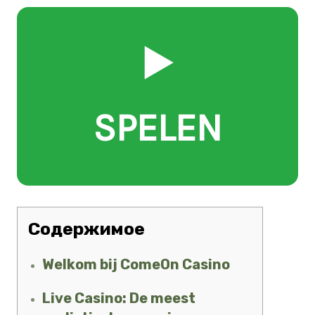
▶️
SPELEN
Содержимое
Welkom bij ComeOn Casino
Live Casino: De meest