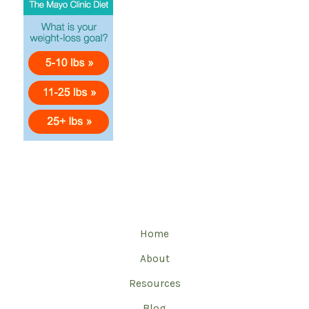
Home
About
Resources
Blog