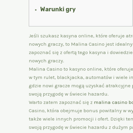
Warunki gry
Jeśli szukasz kasyna online, które oferuje a
nowych graczy, to Malina Casino jest ideal
zapoznać się z ofertą tego kasyna i dowiedzieć
nowych graczy.
Malina Casino to kasyno online, które oferuj
w tym rulet, blackjacka, automatów i wiele i
gdzie nowi gracze mogą uzyskać atrakcyjne 
swoją przygodę w świecie hazardu.
Warto zatem zapoznać się z
malina casino b
Casino, która obejmuje bonus powitalny w wy
także wiele innych promocji i ofert. Dzięki 
swoją przygodę w świecie hazardu z dużym p