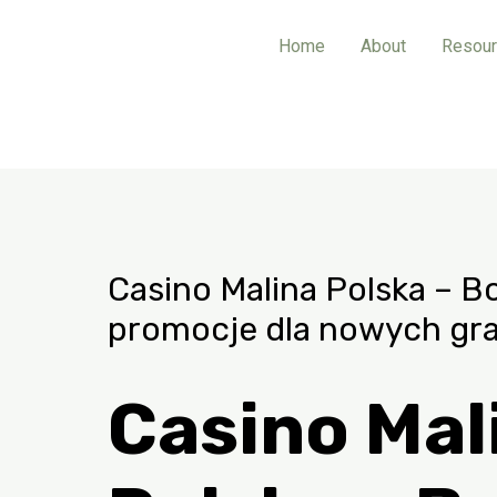
Home
About
Resou
Casino Malina Polska – B
promocje dla nowych gr
Casino Mal