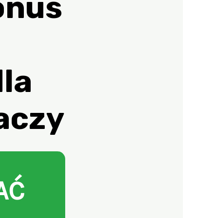
onus
la
aczy
AĆ