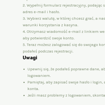
2. Wypełnij formularz rejestracyjny, podając
adres e-mail i hasło.
3. Wybierz walutę, w której chcesz grać, a na
warunki korzystania z kasyna.
4. Otrzymasz wiadomość e-mail z linkiem wery
aby potwierdzić swoje konto.
5. Teraz możesz zalogować się do swojego kon
podałeś podczas rejestracji.
Uwagi
Upewnij się, że podałeś poprawne dane, 
logowaniem.
Pamiętaj, aby zapisać swoje hasło i login
konta.
Jeśli masz problemy z logowaniem, skonta