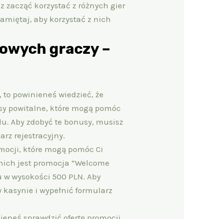
z zacząć korzystać z różnych gier
amiętaj, aby korzystać z nich
nowych graczy –
 to powinieneś wiedzieć, że
usy powitalne, które mogą pomóc
du. Aby zdobyć te bonusy, musisz
arz rejestracyjny.
mocji, które mogą pomóc Ci
 nich jest promocja “Welcome
u w wysokości 500 PLN. Aby
 kasynie i wypełnić formularz
nieneś sprawdzić ofertę promocji