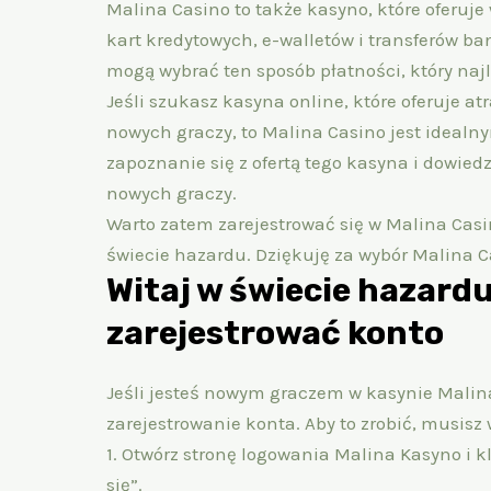
Malina Casino to także kasyno, które oferuje
kart kredytowych, e-walletów i transferów b
mogą wybrać ten sposób płatności, który naj
Jeśli szukasz kasyna online, które oferuje a
nowych graczy, to Malina Casino jest idealn
zapoznanie się z ofertą tego kasyna i dowiedzi
nowych graczy.
Warto zatem zarejestrować się w Malina Casi
świecie hazardu. Dziękuję za wybór Malina C
Witaj w świecie hazardu
zarejestrować konto
Jeśli jesteś nowym graczem w kasynie Malina
zarejestrowanie konta. Aby to zrobić, musisz
1. Otwórz stronę logowania Malina Kasyno i kl
się”.