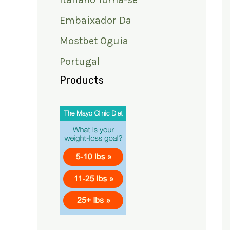
Embaixador Da
Mostbet Oguia
Portugal
Products