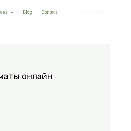
rces
Blog
Contact
202-555-0188
оматы онлайн