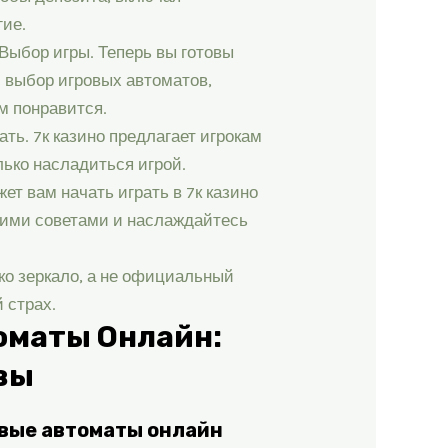
гие.
 Выбор игры. Теперь вы готовы
й выбор игровых автоматов,
м понравится.
ать. 7к казино предлагает игрокам
лько насладиться игрой.
ет вам начать играть в 7к казино
шими советами и наслаждайтесь
ько зеркало, а не официальный
 страх.
оматы Онлайн:
вы
ровые автоматы онлайн