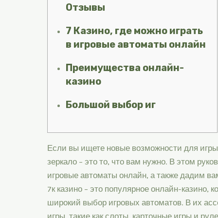
Отзывы
7 Казино, где можно играть
в игровые автоматы онлайн
Преимущества онлайн-
казино
Большой выбор иг
Если вы ищете новые возможности для игры в
зеркало – это то, что вам нужно. В этом рук
игровые автоматы онлайн, а также дадим вам 
7к казино – это популярное онлайн-казино, к
широкий выбор игровых автоматов. В их ас
игры, такие как слоты, карточные игры и руле