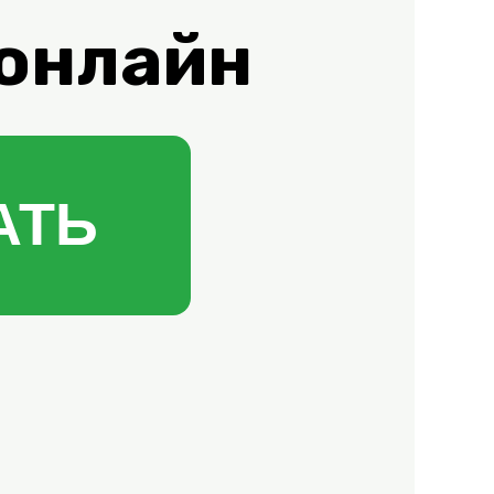
онлайн
РАТЬ