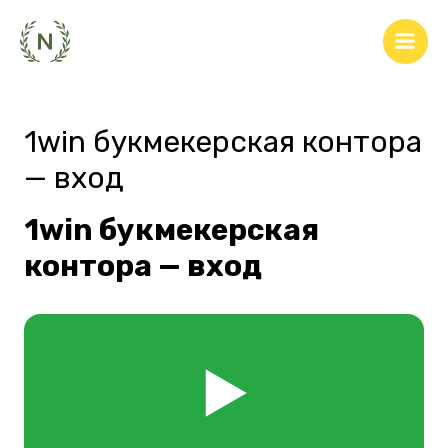
Skip
to
Main
content
Men
1win букмекерская контора
— вход
1win букмекерская
контора — вход
▶️