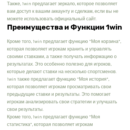
Также, 1win предлагает зеркало, которое позволяет
вам доступ к вашим аккаунту и сделкам, если вы не
можете использовать официальный сайт.
Преимущества и Функции 1win
Кроме того, 1win предлагает функцию “Моя корзина”,
которая позволяет игрокам хранить и управлять
своими ставками, а также получать информацию о
результатах. Это особенно полезно для игроков,
которые делают ставки на несколько спортсменов.
1win также предлагает функцию “Моя история”,
которая позволяет игрокам просматривать свои
предыдущие ставки и результаты. Это помогает
игрокам анализировать свои стратегии и улучшать
свои результаты.
Кроме того, 1win предлагает функцию “Моя
статистика”, которая позволяет игрокам