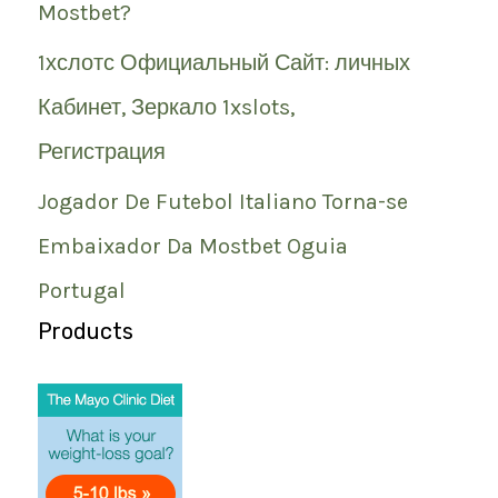
Mostbet?
1хслотс Официальный Сайт: личных
Кабинет, Зеркало 1xslots,
Регистрация
Jogador De Futebol Italiano Torna-se
Embaixador Da Mostbet Oguia
Portugal
Products