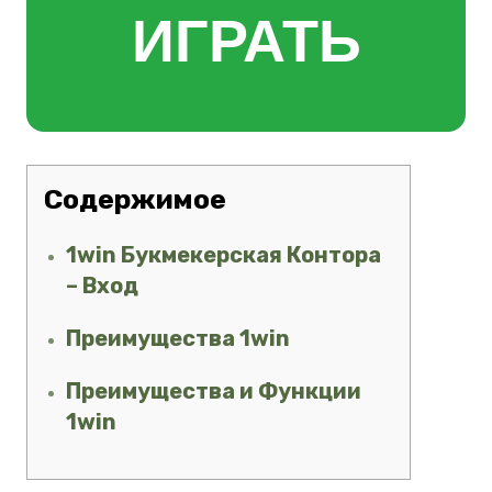
ИГРАТЬ
Содержимое
1win Букмекерская Контора
– Вход
Преимущества 1win
Преимущества и Функции
1win