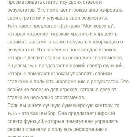
просматривать статистику своих ставок и
результатов. Это помогает игрокам анализировать
свои стратегии и улучшать свои результаты.
1win также предлагает функцию “Моя корзина”,
которая позволяет игрокам хранить и управлять
своими ставками, а также получать информацию о
результатах. Это особенно полезно для игроков,
которые делают ставки на несколько спортсменов.
В целом, 1win предлагает широкий спектр функций,
которые помогают игрокам управлять своими
ставками и получать информацию о результатах. Это
особенно полезно для игроков, которые делают
ставки на несколько спортсменов.
Если вы ищете лучшую букмекерскую контору, то
1win – это ваш выбор. Она предлагает широкий
спектр функций, которые помогут вам управлять
своими ставками и получать информацию о